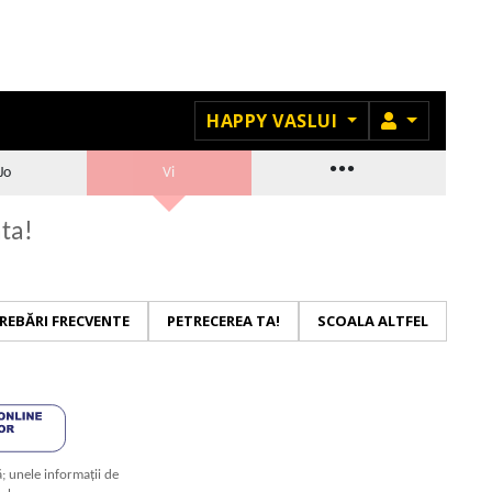
MEMBRU
HAPPY VASLUI
...
Jo
Vi
ata!
REBĂRI FRECVENTE
PETRECEREA TA!
SCOALA ALTFEL
ă; unele informații de