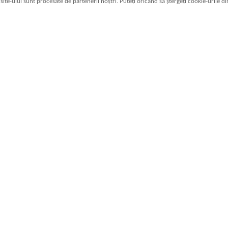
a site-ului sunt procesate de partenerii noștri. Puteți oricând să ștergeți cookie-urile d