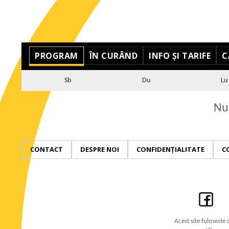
PROGRAM
ÎN CURÂND
INFO ȘI TARIFE
C
Sb
Du
Lu
Nu 
CONTACT
DESPRE NOI
CONFIDENȚIALITATE
C
Acest site foloseste 