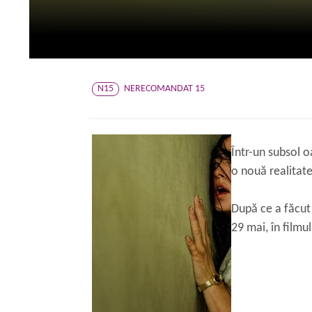
N15
NERECOMANDAT 15
Într-un subsol 
o nouă realitat
După ce a făcut
29 mai, în filmu