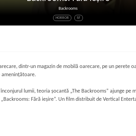
Backrooms
HORROR
SF
oarecare, dintr-un magazin de mobilă oarecare, pe un perete oa
e amenințătoare.
 înconjurul lumii, teoria șocantă „The Backrooms” ajunge pe m
l „Backrooms: Fără ieşire”. Un film distribuit de Vertical Enter