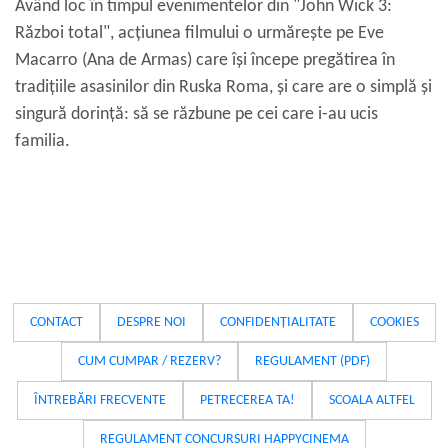
Având loc în timpul evenimentelor din "John Wick 3:
Război total", acțiunea filmului o urmărește pe Eve
Macarro (Ana de Armas) care își începe pregătirea în
tradițiile asasinilor din Ruska Roma, și care are o simplă și
singură dorință: să se răzbune pe cei care i-au ucis
familia.
CONTACT
DESPRE NOI
CONFIDENȚIALITATE
COOKIES
CUM CUMPAR / REZERV?
REGULAMENT (PDF)
ÎNTREBĂRI FRECVENTE
PETRECEREA TA!
SCOALA ALTFEL
REGULAMENT CONCURSURI HAPPYCINEMA