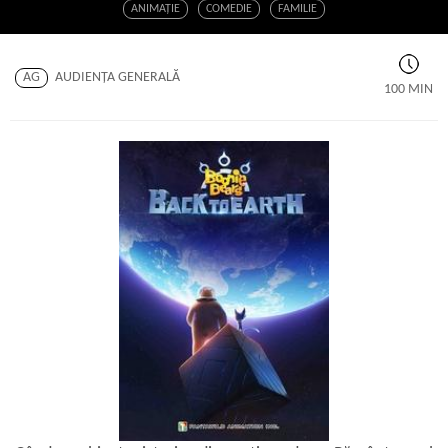
ANIMAŢIE
COMEDIE
FAMILIE
AG
AUDIENŢA GENERALĂ
100 MIN