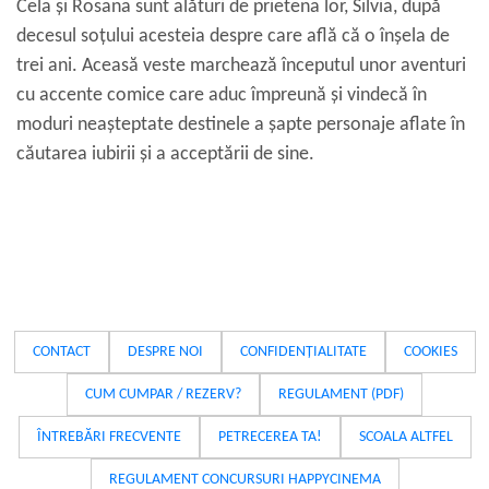
Cela și Rosana sunt alături de prietena lor, Silvia, după
decesul soțului acesteia despre care află că o înșela de
trei ani. Aceasă veste marchează începutul unor aventuri
cu accente comice care aduc împreună și vindecă în
moduri neașteptate destinele a șapte personaje aflate în
căutarea iubirii și a acceptării de sine.
CONTACT
DESPRE NOI
CONFIDENȚIALITATE
COOKIES
CUM CUMPAR / REZERV?
REGULAMENT (PDF)
ÎNTREBĂRI FRECVENTE
PETRECEREA TA!
SCOALA ALTFEL
REGULAMENT CONCURSURI HAPPYCINEMA