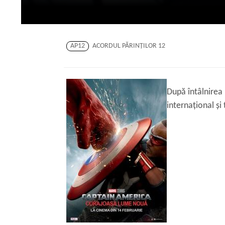
AP12
ACORDUL PĂRINŢILOR 12
După întâlnirea 
internațional și