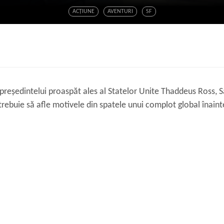
ACŢIUNE
AVENTURI
SF
președintelui proaspăt ales al Statelor Unite Thaddeus Ross, S
 trebuie să afle motivele din spatele unui complot global înainte