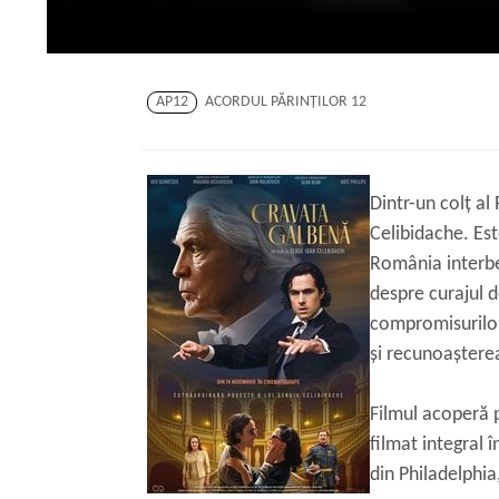
AP12
ACORDUL PĂRINŢILOR 12
Dintr-un colț al
Celibidache. Est
România interbe
despre curajul d
compromisurilor.
și recunoașterea
Filmul acoperă p
filmat integral 
din Philadelphia