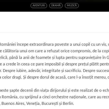
AVENTURI
DRAMĂ
MUZICĂ
 României începe extraordinara poveste a unui copil cu un vis, 
e călătoria unui om care a refuzat orice compromis, de la copil
lică, până la anii de foamete și lupta pentru supraviețuire în
e a crede în ceea ce pare imposibil și despre prețul plătit pent
 Despre iubire, adevăr, integritate și sacrificiu. Despre succ
 celor dragi. Și despre dorul de acasă, care l-a însoțit mereu, o
este șapte decenii din viața dirijorului și este realizat de o ec
în România, cu sprijinul a cinci orchestre naționale, care au rec
, Buenos Aires, Veneția, București și Berlin.