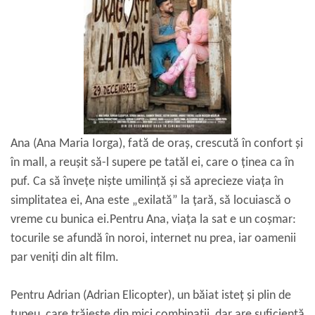
Ana (Ana Maria Iorga), fată de oraș, crescută în confort și
în mall, a reușit să-l supere pe tatăl ei, care o ținea ca în
puf. Ca să învețe niște umilință și să aprecieze viața în
simplitatea ei, Ana este „exilată” la țară, să locuiască o
vreme cu bunica ei.Pentru Ana, viața la sat e un coșmar:
tocurile se afundă în noroi, internet nu prea, iar oamenii
par veniți din alt film.
Pentru Adrian (Adrian Elicopter), un băiat isteț și plin de
tupeu, care trăiește din mici combinații, dar are suficientă