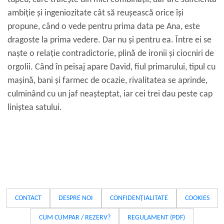
ambiție și ingeniozitate cât să reușească orice își
propune, când o vede pentru prima data pe Ana, este
dragoste la prima vedere. Dar nu și pentru ea. Între ei se
naște o relație contradictorie, plină de ironii și ciocniri de
orgolii. Când în peisaj apare David, fiul primarului, tipul cu
mașină, bani și farmec de ocazie, rivalitatea se aprinde,
culminând cu un jaf neașteptat, iar cei trei dau peste cap
liniștea satului.
CONTACT
DESPRE NOI
CONFIDENȚIALITATE
COOKIES
CUM CUMPAR / REZERV?
REGULAMENT (PDF)