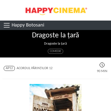
Happy Botosani
Dragoste la țară
Dragoste la țară
COMEDIE
AP12
ACORDUL PĂRINŢILOR 12
90 MIN