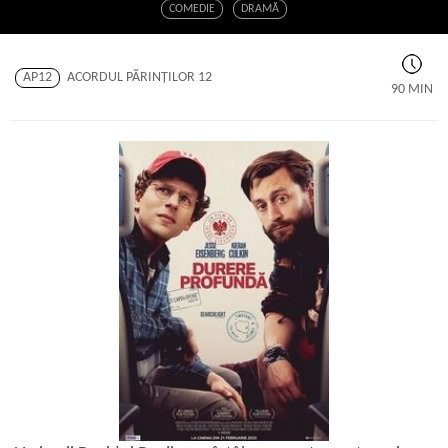
COMEDIE
DRAMĂ
AP12
ACORDUL PĂRINŢILOR 12
90 MIN