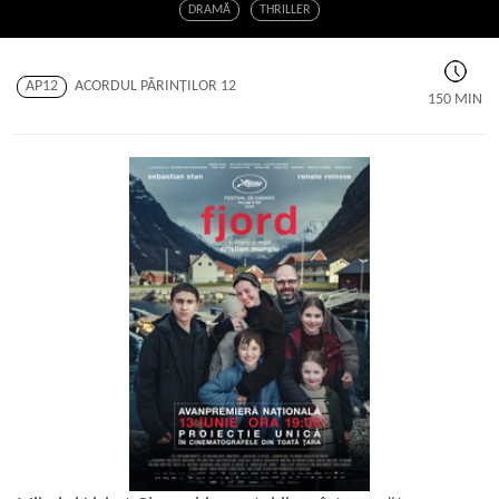
DRAMĂ
THRILLER
AP12
ACORDUL PĂRINŢILOR 12
150 MIN