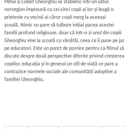
Mihai şi Lisbet Gheorghiu se stabilesc într-un sătuc
norvegian împreună cu cei cinci copii ai lor şi leagă o
prietenie cu vecinii ai căror copii merg la aceeaşi
şcoală. Nimic nu pare să tulbure iniţial pacea acestei
familii profund religioase, doar că într-o zi unul din copiii
Gheorghiu vine la şcoală cu vânătăi, ceea ce îi pune pe jar
pe educatori. Este un punct de pornire pentru ca filmul să
discute despre două perspective diferite privind creşterea
copiilor, educaţia şi în general un stil de viaţă ce pare a
contrazice normele sociale ale comunităţii adoptive a
familiei Gheorghiu.