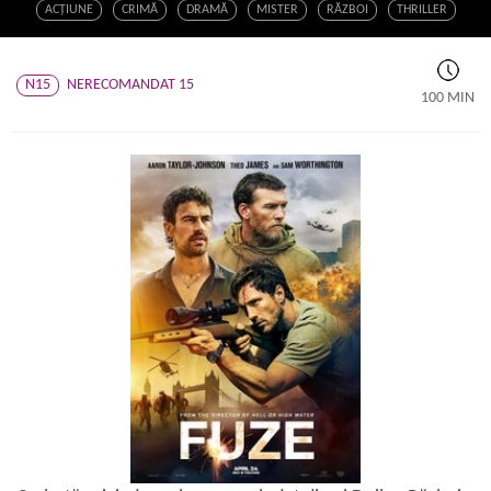
ACŢIUNE
CRIMĂ
DRAMĂ
MISTER
RĂZBOI
THRILLER
N15
NERECOMANDAT 15
100 MIN