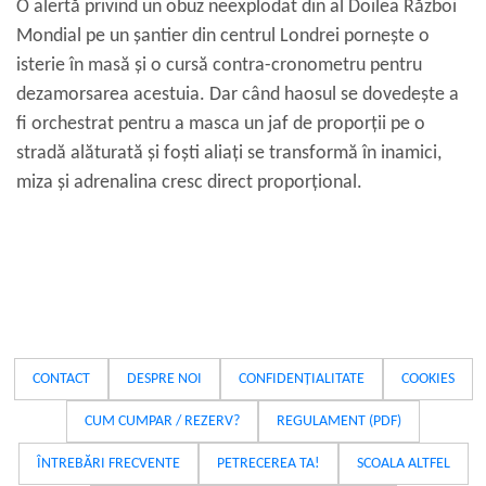
O alertă privind un obuz neexplodat din al Doilea Război
Mondial pe un șantier din centrul Londrei pornește o
isterie în masă și o cursă contra-cronometru pentru
dezamorsarea acestuia. Dar când haosul se dovedește a
fi orchestrat pentru a masca un jaf de proporții pe o
stradă alăturată și foști aliați se transformă în inamici,
miza și adrenalina cresc direct proporțional.
CONTACT
DESPRE NOI
CONFIDENȚIALITATE
COOKIES
CUM CUMPAR / REZERV?
REGULAMENT (PDF)
ÎNTREBĂRI FRECVENTE
PETRECEREA TA!
SCOALA ALTFEL