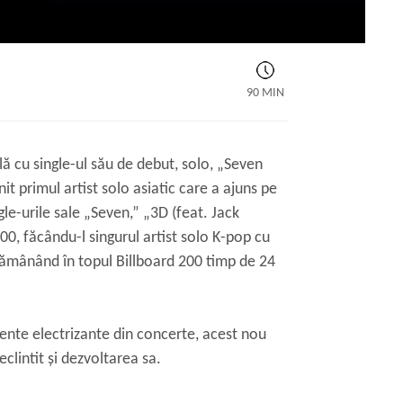
90 MIN
ă cu single-ul său de debut, solo, „Seven
it primul artist solo asiatic care a ajuns pe
gle-urile sale „Seven,” „3D (feat. Jack
00, făcându-l singurul artist solo K-pop cu
ămânând în topul Billboard 200 timp de 24
ente electrizante din concerte, acest nou
clintit și dezvoltarea sa.