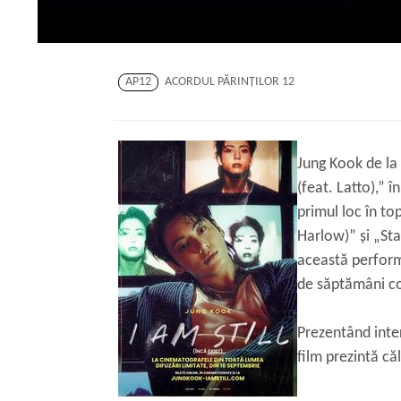
AP12
ACORDUL PĂRINŢILOR 12
Jung Kook de la 
(feat. Latto),” 
primul loc în to
Harlow)” și „Sta
această perform
de săptămâni c
Prezentând inte
film prezintă că