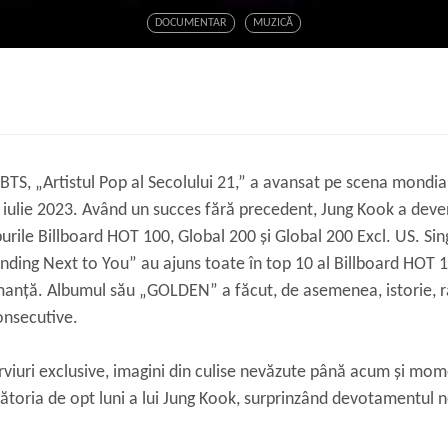
DOCUMENTAR
MUZICĂ
BTS, „Artistul Pop al Secolului 21,” a avansat pe scena mondial
în iulie 2023. Având un succes fără precedent, Jung Kook a deven
purile Billboard HOT 100, Global 200 și Global 200 Excl. US. Sin
nding Next to You” au ajuns toate în top 10 al Billboard HOT 1
anță. Albumul său „GOLDEN” a făcut, de asemenea, istorie, r
onsecutive.
rviuri exclusive, imagini din culise nevăzute până acum și mom
lătoria de opt luni a lui Jung Kook, surprinzând devotamentul ne