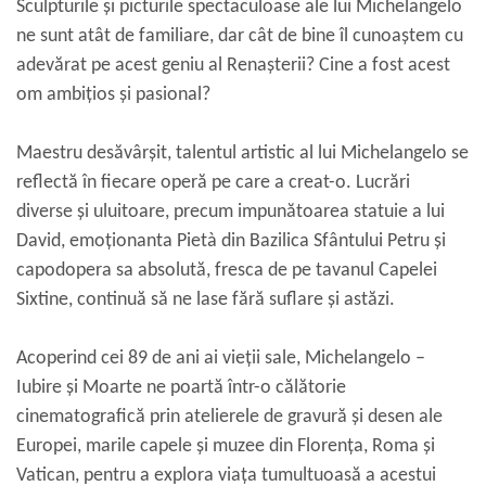
Sculpturile și picturile spectaculoase ale lui Michelangelo
ne sunt atât de familiare, dar cât de bine îl cunoaștem cu
adevărat pe acest geniu al Renașterii? Cine a fost acest
om ambițios și pasional?
Maestru desăvârșit, talentul artistic al lui Michelangelo se
reflectă în fiecare operă pe care a creat-o. Lucrări
diverse și uluitoare, precum impunătoarea statuie a lui
David, emoționanta Pietà din Bazilica Sfântului Petru și
capodopera sa absolută, fresca de pe tavanul Capelei
Sixtine, continuă să ne lase fără suflare și astăzi.
Acoperind cei 89 de ani ai vieții sale, Michelangelo –
Iubire și Moarte ne poartă într-o călătorie
cinematografică prin atelierele de gravură și desen ale
Europei, marile capele și muzee din Florența, Roma și
Vatican, pentru a explora viața tumultuoasă a acestui