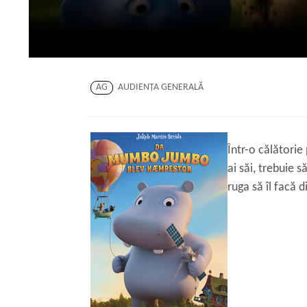
AG
AUDIENŢA GENERALĂ
Într-o călătorie
ai săi, trebuie 
ruga să îl facă 