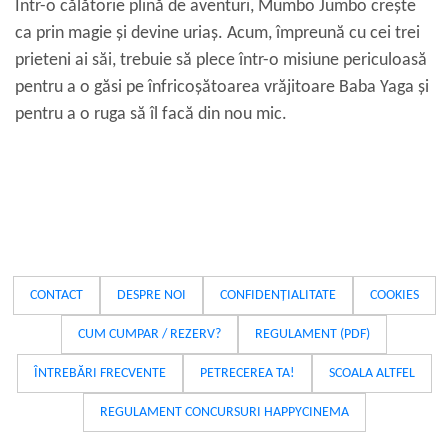
Într-o călătorie plină de aventuri, Mumbo Jumbo crește
ca prin magie și devine uriaș. Acum, împreună cu cei trei
prieteni ai săi, trebuie să plece într-o misiune periculoasă
pentru a o găsi pe înfricoșătoarea vrăjitoare Baba Yaga și
pentru a o ruga să îl facă din nou mic.
CONTACT
DESPRE NOI
CONFIDENȚIALITATE
COOKIES
CUM CUMPAR / REZERV?
REGULAMENT (PDF)
ÎNTREBĂRI FRECVENTE
PETRECEREA TA!
SCOALA ALTFEL
REGULAMENT CONCURSURI HAPPYCINEMA