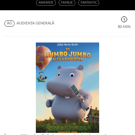
ANIMAŢIE
FAMILIE
FANTASTIC
AG
AUDIENŢA GENERALĂ
80 MIN