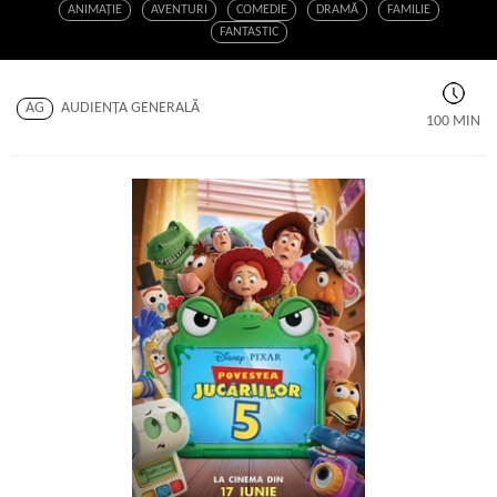
ANIMAŢIE
AVENTURI
COMEDIE
DRAMĂ
FAMILIE
FANTASTIC
AG
AUDIENŢA GENERALĂ
100 MIN