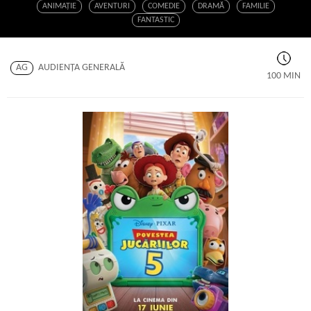
ANIMAŢIE
AVENTURI
COMEDIE
DRAMĂ
FAMILIE
FANTASTIC
AG
AUDIENŢA GENERALĂ
100 MIN