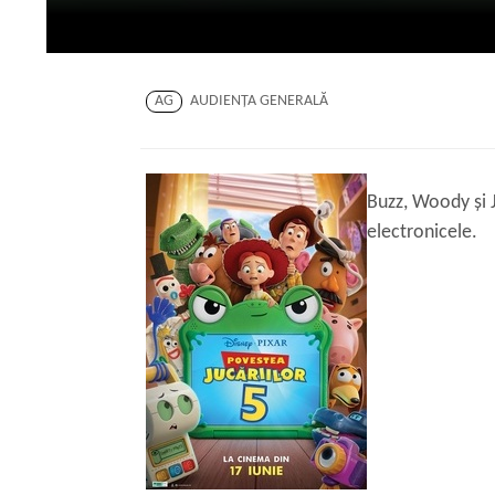
AG
AUDIENŢA GENERALĂ
Buzz, Woody și J
electronicele.