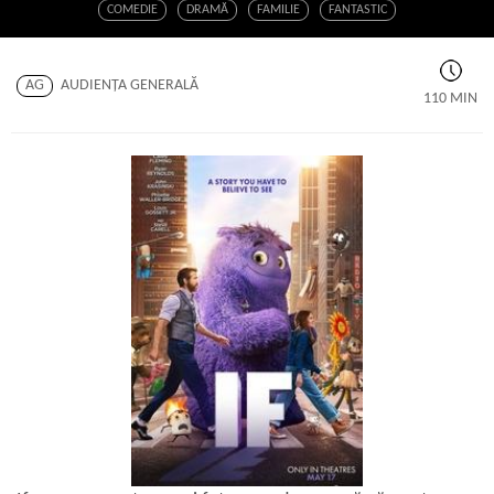
COMEDIE
DRAMĂ
FAMILIE
FANTASTIC
AG
AUDIENŢA GENERALĂ
110 MIN