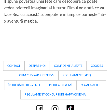
If spune povestea unei fete care descoperă că poate
vedea prietenii imaginari ai tuturor. Filmul ne arată ce va
face Bea cu această superputere în timp ce pornește într-
o aventură magică.
CONTACT
DESPRE NOI
CONFIDENȚIALITATE
COOKIES
CUM CUMPAR / REZERV?
REGULAMENT (PDF)
ÎNTREBĂRI FRECVENTE
PETRECEREA TA!
SCOALA ALTFEL
REGULAMENT CONCURSURI HAPPYCINEMA