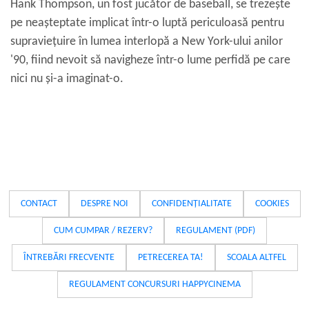
Hank Thompson, un fost jucător de baseball, se trezește
pe neașteptate implicat într-o luptă periculoasă pentru
supraviețuire în lumea interlopă a New York-ului anilor
'90, fiind nevoit să navigheze într-o lume perfidă pe care
nici nu și-a imaginat-o.
CONTACT
DESPRE NOI
CONFIDENȚIALITATE
COOKIES
CUM CUMPAR / REZERV?
REGULAMENT (PDF)
ÎNTREBĂRI FRECVENTE
PETRECEREA TA!
SCOALA ALTFEL
REGULAMENT CONCURSURI HAPPYCINEMA