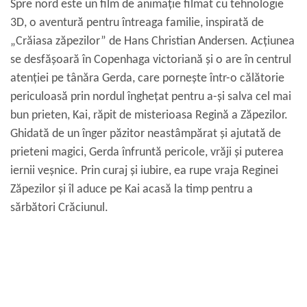
Spre nord este un film de animație filmat cu tehnologie
3D, o aventură pentru întreaga familie, inspirată de
„Crăiasa zăpezilor” de Hans Christian Andersen. Acțiunea
se desfășoară în Copenhaga victoriană și o are în centrul
atenției pe tânăra Gerda, care pornește într-o călătorie
periculoasă prin nordul înghețat pentru a-și salva cel mai
bun prieten, Kai, răpit de misterioasa Regină a Zăpezilor.
Ghidată de un înger păzitor neastâmpărat și ajutată de
prieteni magici, Gerda înfruntă pericole, vrăji și puterea
iernii veșnice. Prin curaj și iubire, ea rupe vraja Reginei
Zăpezilor și îl aduce pe Kai acasă la timp pentru a
sărbători Crăciunul.