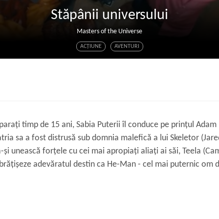
Stăpânii universului
Masters of the Universe
ACŢIUNE
AVENTURI
arați timp de 15 ani, Sabia Puterii îl conduce pe prințul Adam 
ria sa a fost distrusă sub domnia malefică a lui Skeletor (Jared
și unească forțele cu cei mai apropiați aliați ai săi, Teela (
îmbrățișeze adevăratul destin ca He-Man - cel mai puternic om d