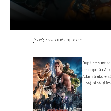
AP12
ACORDUL PĂRINŢILOR 12
După ce sunt sep
descoperă că pat
Adam trebuie să-
Elba), și să-și 