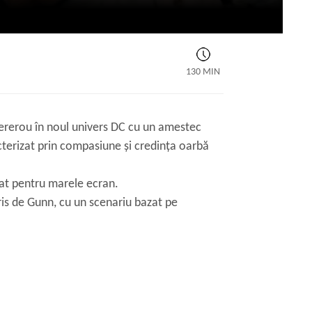
130 MIN
pererou în noul univers DC cu un amestec
terizat prin compasiune și credința oarbă
at pentru marele ecran.
ris de Gunn, cu un scenariu bazat pe