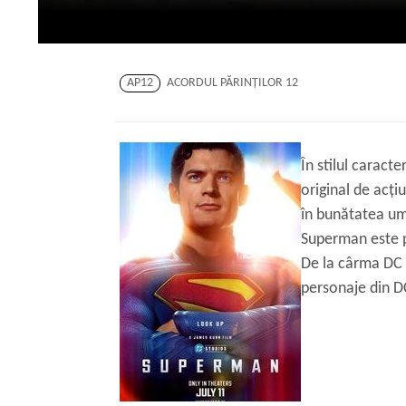
AP12
ACORDUL PĂRINŢILOR 12
În stilul carac
original de acț
în bunătatea u
Superman este p
De la cârma DC S
personaje din DC