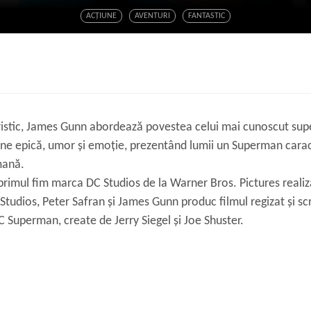
ACŢIUNE
AVENTURI
FANTASTIC
teristic, James Gunn abordează povestea celui mai cunoscut su
iune epică, umor și emoție, prezentând lumii un Superman carac
mană.
rimul fim marca DC Studios de la Warner Bros. Pictures realiz
tudios, Peter Safran și James Gunn produc filmul regizat și sc
 Superman, create de Jerry Siegel și Joe Shuster.