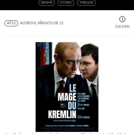
DRAMĂ
ISTORIC
THRILLER
AP12
ACORDUL PĂRINŢILOR 12
150 MIN