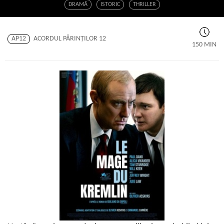
DRAMĂ
ISTORIC
THRILLER
AP12
ACORDUL PĂRINŢILOR 12
150 MIN