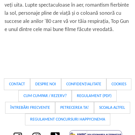
veți uita. Lupte spectaculoase în aer, romantism fierbinte
la sol, personaje pline de viață și o coloană sonoră cu
succese ale anilor '80 care vă vor tăia respirația, Top Gun
e unul dintre cele mai bune filme făcute vreodată.
CONTACT
DESPRE NOI
CONFIDENȚIALITATE
COOKIES
CUM CUMPAR / REZERV?
REGULAMENT (PDF)
ÎNTREBĂRI FRECVENTE
PETRECEREA TA!
SCOALA ALTFEL
REGULAMENT CONCURSURI HAPPYCINEMA