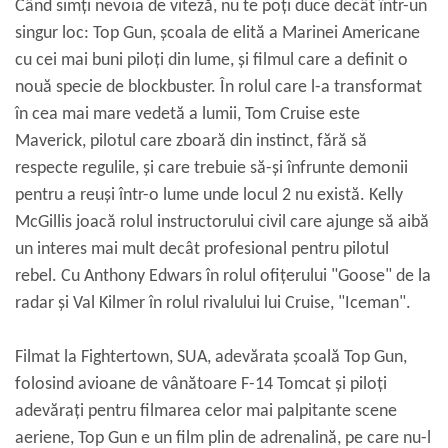
Când simți nevoia de viteză, nu te poți duce decât într-un
singur loc: Top Gun, școala de elită a Marinei Americane
cu cei mai buni piloți din lume, și filmul care a definit o
nouă specie de blockbuster. În rolul care l-a transformat
în cea mai mare vedetă a lumii, Tom Cruise este
Maverick, pilotul care zboară din instinct, fără să
respecte regulile, și care trebuie să-și înfrunte demonii
pentru a reuși într-o lume unde locul 2 nu există. Kelly
McGillis joacă rolul instructorului civil care ajunge să aibă
un interes mai mult decât profesional pentru pilotul
rebel. Cu Anthony Edwars în rolul ofițerului "Goose" de la
radar și Val Kilmer în rolul rivalului lui Cruise, "Iceman".
Filmat la Fightertown, SUA, adevărata școală Top Gun,
folosind avioane de vânătoare F-14 Tomcat și piloți
adevărați pentru filmarea celor mai palpitante scene
aeriene, Top Gun e un film plin de adrenalină, pe care nu-l