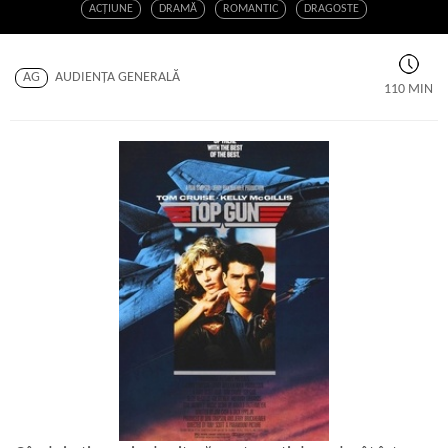
ACŢIUNE
DRAMĂ
ROMANTIC
DRAGOSTE
AG
AUDIENŢA GENERALĂ
110 MIN