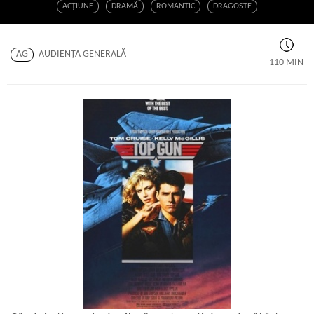
ACŢIUNE
DRAMĂ
ROMANTIC
DRAGOSTE
AG
AUDIENŢA GENERALĂ
110 MIN