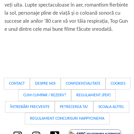
veți uita. Lupte spectaculoase în aer, romantism fierbinte
la sol, personaje pline de viață și o coloană sonoră cu
succese ale anilor '80 care vă vor tăia respirația, Top Gun
e unul dintre cele mai bune filme făcute vreodată.
CONTACT
DESPRE NOI
CONFIDENȚIALITATE
COOKIES
CUM CUMPAR / REZERV?
REGULAMENT (PDF)
ÎNTREBĂRI FRECVENTE
PETRECEREA TA!
SCOALA ALTFEL
REGULAMENT CONCURSURI HAPPYCINEMA