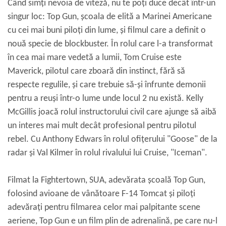
Când simți nevoia de viteză, nu te poți duce decât într-un
singur loc: Top Gun, școala de elită a Marinei Americane
cu cei mai buni piloți din lume, și filmul care a definit o
nouă specie de blockbuster. În rolul care l-a transformat
în cea mai mare vedetă a lumii, Tom Cruise este
Maverick, pilotul care zboară din instinct, fără să
respecte regulile, și care trebuie să-și înfrunte demonii
pentru a reuși într-o lume unde locul 2 nu există. Kelly
McGillis joacă rolul instructorului civil care ajunge să aibă
un interes mai mult decât profesional pentru pilotul
rebel. Cu Anthony Edwars în rolul ofițerului "Goose" de la
radar și Val Kilmer în rolul rivalului lui Cruise, "Iceman".
Filmat la Fightertown, SUA, adevărata școală Top Gun,
folosind avioane de vânătoare F-14 Tomcat și piloți
adevărați pentru filmarea celor mai palpitante scene
aeriene, Top Gun e un film plin de adrenalină, pe care nu-l