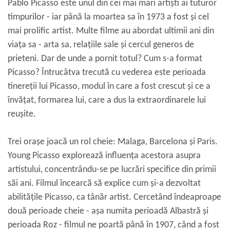
Pablo Picasso este unul din cei mai mari artiști ai tuturor
timpurilor - iar până la moartea sa în 1973 a fost și cel
mai prolific artist. Multe filme au abordat ultimii ani din
viața sa - arta sa, relațiile sale și cercul generos de
prieteni. Dar de unde a pornit totul? Cum s-a format
Picasso? Întrucâtva trecută cu vederea este perioada
tinereții lui Picasso, modul în care a fost crescut și ce a
învățat, formarea lui, care a dus la extraordinarele lui
reușite.
Trei orașe joacă un rol cheie: Malaga, Barcelona și Paris.
Young Picasso explorează influența acestora asupra
artistului, concentrându-se pe lucrări specifice din primii
săi ani. Filmul încearcă să explice cum și-a dezvoltat
abilitățile Picasso, ca tânăr artist. Cercetând îndeaproape
două perioade cheie - așa numita perioadă Albastră și
perioada Roz - filmul ne poartă până în 1907, când a fost