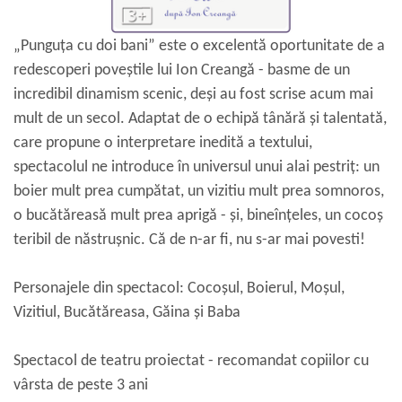
„Punguța cu doi bani” este o excelentă oportunitate de a
redescoperi poveştile lui Ion Creangă - basme de un
incredibil dinamism scenic, deşi au fost scrise acum mai
mult de un secol. Adaptat de o echipă tânără și talentată,
care propune o interpretare inedită a textului,
spectacolul ne introduce în universul unui alai pestriț: un
boier mult prea cumpătat, un vizitiu mult prea somnoros,
o bucătăreasă mult prea aprigă - și, bineînțeles, un cocoș
teribil de năstrușnic. Că de n-ar fi, nu s-ar mai povesti!
Personajele din spectacol: Cocoșul, Boierul, Moșul,
Vizitiul, Bucătăreasa, Găina și Baba
Spectacol de teatru proiectat - recomandat copiilor cu
vârsta de peste 3 ani