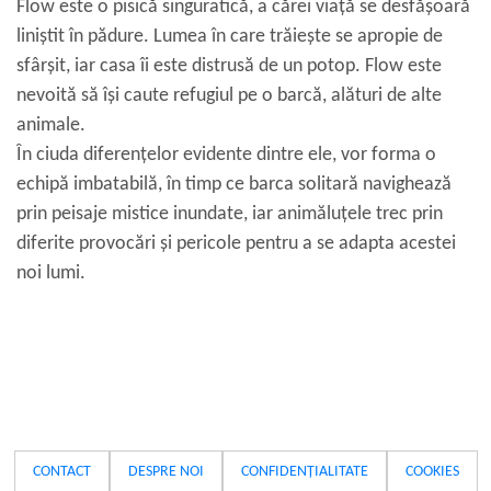
Flow este o pisică singuratică, a cărei viață se desfășoară
liniștit în pădure. Lumea în care trăiește se apropie de
sfârșit, iar casa îi este distrusă de un potop. Flow este
nevoită să își caute refugiul pe o barcă, alături de alte
animale.
În ciuda diferențelor evidente dintre ele, vor forma o
echipă imbatabilă, în timp ce barca solitară navighează
prin peisaje mistice inundate, iar animăluțele trec prin
diferite provocări și pericole pentru a se adapta acestei
noi lumi.
CONTACT
DESPRE NOI
CONFIDENȚIALITATE
COOKIES