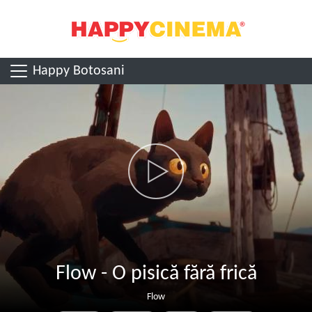
Happy Botosani
Flow - O pisică fără frică
Flow