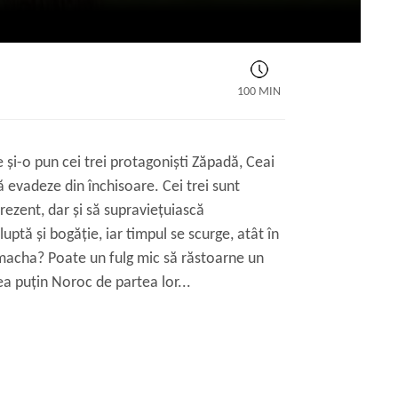
100 MIN
e și-o pun cei trei protagoniști Zăpadă, Ceai
 evadeze din închisoare. Cei trei sunt
prezent, dar și să supraviețuiască
 luptă și bogăție, iar timpul se scurge, atât în
l macha? Poate un fulg mic să răstoarne un
a puțin Noroc de partea lor...