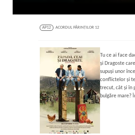
AP12
ACORDUL PĂRINŢILOR 12
Tu ce ai face da
și Dragoste care
supuși unor înce
conflictelor și t
trecut, cât și î
bulgăre mare? Î