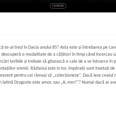
COMEDIE
că te-ai trezi în Dacia anului 85? Asta este și întrebarea pe car
 descoperă o modalitate de a călători în timp când încercau să
rcări teribile și trebuie să găsească o cale de a se întoarce în 
entațiilor vremii. Războiul este în toi, împărații sunt însetați de
n prezent pentru cei rămași să „colecționeze”. Dacă iese ceaiu
n latină Dragoste este amor, sau „A, mor!”? Numai dacă ar ave