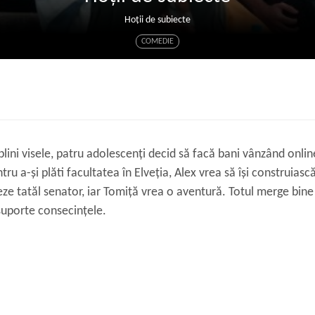
Hoții de subiecte
COMEDIE
plini visele, patru adolescenți decid să facă bani vânzând onlin
tru a-și plăti facultatea în Elveția, Alex vrea să își construiasc
eze tatăl senator, iar Tomiță vrea o aventură. Totul merge bine
 suporte consecințele.