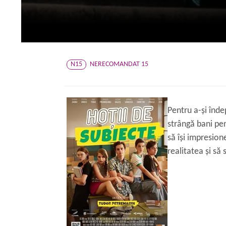
N15
NERECOMANDAT 15
Pentru a-și înde
strângă bani pen
să își impresion
realitatea și să