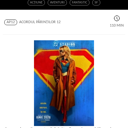
ACŢIUNE
AVENTURI
FANTASTIC
SF
AP12
ACORDUL PĂRINŢILOR 12
110 MIN