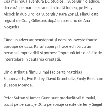
Cea mai nouă aventură DC Studios, „Supergirl” o aduce,
din vară, pe marile ecrane din toată lumea, pe Milly
Alcock în dublu rol ca Supergirl/ Kara Zor-El. Filmul este
regizat de Craig Gillespie, după un scenariu de Ana
Nogueira.
Când un adversar neașteptat și nemilos lovește foarte
aproape de casă, Kara/ Supergirl face echipă cu un
personaj imprevizibil și pornesc împreună într-o călătorie
interstelară în căutarea dreptății.
Din distribuția filmului mai fac parte Matthias
Schoenaerts, Eve Ridley, David Krumholtz, Emily Beecham
și Jason Momoa.
Peter Safran și James Gunn sunt producătorii filmului,
bazat pe personaje DC și personaje create de Jerry Siegel