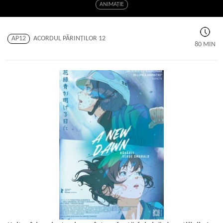
ANIMAŢIE
AP12
ACORDUL PĂRINŢILOR 12
80 MIN