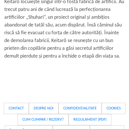
Keitarô locuiește singur într-o fostă fabrică de artificii. Au
trecut patru ani de când lucrează la perfecționarea
artificiilor „Shuhari”, un proiect original și ambițios
abandonat de tatăl său, acum dispărut. Însă căminul său
riscă să fie evacuat cu forța de către autorități. Înainte
de demolarea fabricii, Keitarô se reunește cu un bun
prieten din copilărie pentru a găsi secretul artificiilor
demult pierdute și pentru a închide o etapă din viața sa.
CONTACT
DESPRE NOI
CONFIDENȚIALITATE
COOKIES
CUM CUMPAR / REZERV?
REGULAMENT (PDF)