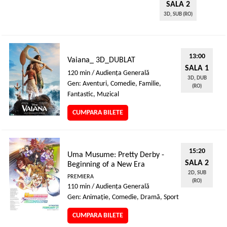
SALA 2
3D, SUB (RO)
13:00
Vaiana_ 3D_DUBLAT
SALA 1
120 min / Audienţa Generală
3D, DUB
Gen: Aventuri, Comedie, Familie,
(RO)
Fantastic, Muzical
CUMPARA BILETE
15:20
Uma Musume: Pretty Derby -
SALA 2
Beginning of a New Era
2D, SUB
PREMIERA
(RO)
110 min / Audienţa Generală
Gen: Animaţie, Comedie, Dramă, Sport
CUMPARA BILETE