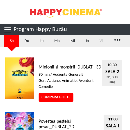
Program Happy Buzău
...
Sb
Du
Lu
Ma
Mi
Jo
Vi
10:30
Minionii și monștrii_DUBLAT _3D
SALA 2
90 min / Audienţa Generală
3D, DUB
Gen: Acţiune, Animaţie, Aventuri,
(RO)
Comedie
CUMPARA BILETE
11:00
Povestea peștelui
SALA 1
posac_DUBLAT_2D