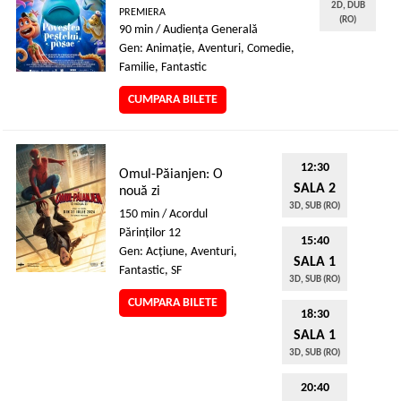
2D, DUB
PREMIERA
(RO)
90 min / Audienţa Generală
Gen: Animaţie, Aventuri, Comedie,
Familie, Fantastic
CUMPARA BILETE
12:30
Omul-Păianjen: O
SALA 2
nouă zi
3D, SUB (RO)
150 min / Acordul
Părinţilor 12
15:40
Gen: Acţiune, Aventuri,
SALA 1
Fantastic, SF
3D, SUB (RO)
CUMPARA BILETE
18:30
SALA 1
3D, SUB (RO)
20:40