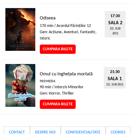
17:30
Odiseea
SALA 2
170 min / Acordul Părinţilor 12
2D, SUB
Gen: Acţiune, Aventuri, Fantastic,
(RO)
Istoric
CUMPARA BILETE
21:30
Omul cu înghețata mortală
SALA 1
PREMIERA
2D, SUB (RO)
90 min / Interzis Minorilor
Gen: Horror, Thriller
CUMPARA BILETE
CONTACT
DESPRE NOI
CONFIDENȚIALITATE
COOKIES