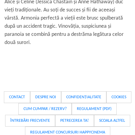
Alice și Celine (Jessica Chastain și Anne Hathaway) duc
vieți tradiționale. Au soți de succes și fii de aceeași
vârstă. Armonia perfectă a vieții este brusc spulberată
după un accident tragic. Vinovăția, suspiciunea și
paranoia se combină pentru a destrăma legătura celor
două surori.
CONTACT
DESPRE NOI
CONFIDENȚIALITATE
COOKIES
CUM CUMPAR / REZERV?
REGULAMENT (PDF)
ÎNTREBĂRI FRECVENTE
PETRECEREA TA!
SCOALA ALTFEL
REGULAMENT CONCURSURI HAPPYCINEMA