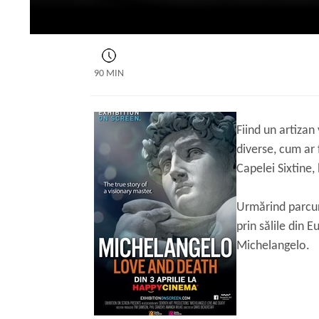
90 MIN
Fiind un artizan
diverse, cum ar 
Capelei Sixtine,
Urmărind parcur
prin sălile din 
Michelangelo.