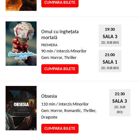
CUMPARA BILETE
19:30
Omul cu înghețata
SALA 3
mortală
2D, SUB (RO)
PREMIERA
90 min / Interzis Minorilor
21:00
Gen: Horror, Thriller
SALA 1
CUMPARA BILETE
2D, SUB (RO)
21:30
Obsesia
SALA 3
110 min / Interzis Minorilor
2D, SUB
Gen: Horror, Romantic, Thriller,
(RO)
Dragoste
CUMPARA BILETE