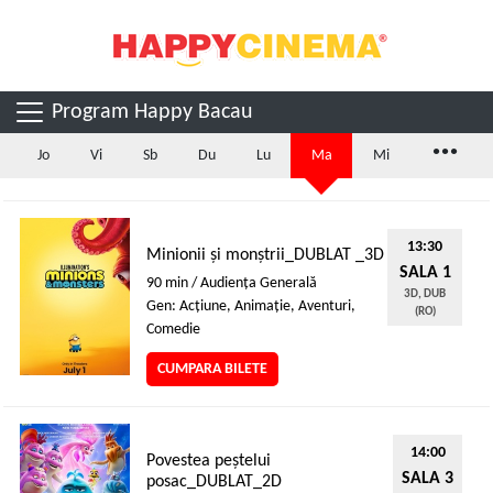
Program Happy Bacau
...
Jo
Vi
Sb
Du
Lu
Ma
Mi
13:30
Minionii și monștrii_DUBLAT _3D
SALA 1
90 min / Audienţa Generală
3D, DUB
Gen: Acţiune, Animaţie, Aventuri,
(RO)
Comedie
CUMPARA BILETE
14:00
Povestea peștelui
SALA 3
posac_DUBLAT_2D