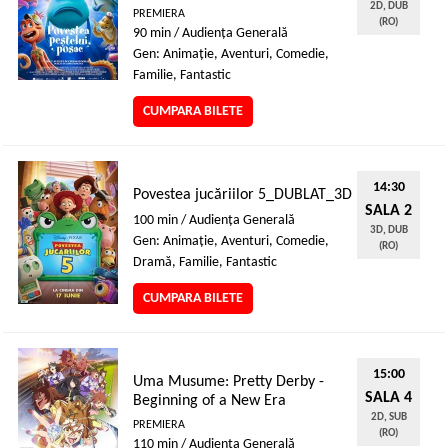
2D, DUB
PREMIERA
(RO)
90 min / Audienţa Generală
Gen: Animaţie, Aventuri, Comedie,
Familie, Fantastic
CUMPARA BILETE
14:30
Povestea jucăriilor 5_DUBLAT_3D
SALA 2
100 min / Audienţa Generală
3D, DUB
Gen: Animaţie, Aventuri, Comedie,
(RO)
Dramă, Familie, Fantastic
CUMPARA BILETE
15:00
Uma Musume: Pretty Derby -
SALA 4
Beginning of a New Era
2D, SUB
PREMIERA
(RO)
110 min / Audienţa Generală