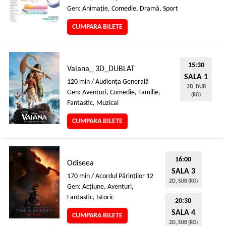
Gen: Animaţie, Comedie, Dramă, Sport
CUMPARA BILETE
15:30
Vaiana_ 3D_DUBLAT
SALA 1
120 min / Audienţa Generală
3D, DUB
Gen: Aventuri, Comedie, Familie,
(RO)
Fantastic, Muzical
CUMPARA BILETE
16:00
Odiseea
SALA 3
170 min / Acordul Părinţilor 12
2D, SUB (RO)
Gen: Acţiune, Aventuri,
Fantastic, Istoric
20:30
SALA 4
CUMPARA BILETE
2D, SUB (RO)