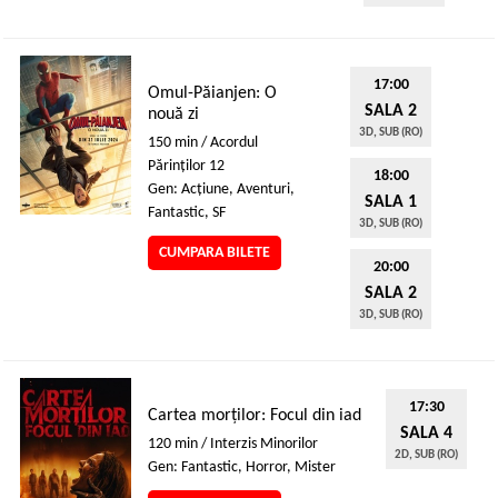
17:00
Omul-Păianjen: O
SALA 2
nouă zi
3D, SUB (RO)
150 min / Acordul
Părinţilor 12
18:00
Gen: Acţiune, Aventuri,
SALA 1
Fantastic, SF
3D, SUB (RO)
CUMPARA BILETE
20:00
SALA 2
3D, SUB (RO)
17:30
Cartea morților: Focul din iad
SALA 4
120 min / Interzis Minorilor
2D, SUB (RO)
Gen: Fantastic, Horror, Mister