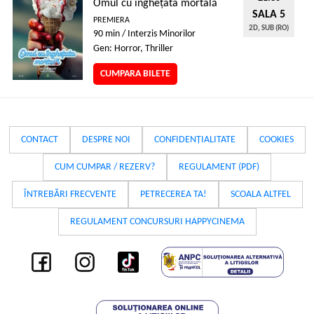
Omul cu înghețata mortală
SALA 5
PREMIERA
2D, SUB (RO)
90 min / Interzis Minorilor
Gen: Horror, Thriller
CUMPARA BILETE
CONTACT
DESPRE NOI
CONFIDENȚIALITATE
COOKIES
CUM CUMPAR / REZERV?
REGULAMENT (PDF)
ÎNTREBĂRI FRECVENTE
PETRECEREA TA!
SCOALA ALTFEL
REGULAMENT CONCURSURI HAPPYCINEMA