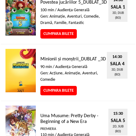
14:00
Povestea jucăriilor 5_DUBLAT_3D
SALA 1
100 min / Audienţa Generală
3D, DUB
Gen: Animaţie, Aventuri, Comedie,
(RO)
Dramă, Familie, Fantastic
CUMPARA BILETE
14:30
Minionii și monștrii_DUBLAT _3D
SALA 4
90 min / Audienţa Generală
3D, DUB
Gen: Acţiune, Animaţie, Aventuri,
(RO)
Comedie
CUMPARA BILETE
15:30
Uma Musume: Pretty Derby -
SALA 5
Beginning of a New Era
2D, SUB
PREMIERA
(RO)
110 min / Audienţa Generală