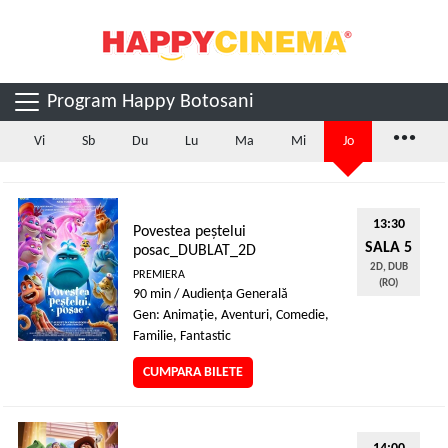
Program Happy Botosani
...
Vi
Sb
Du
Lu
Ma
Mi
Jo
13:30
Povestea peștelui
SALA 5
posac_DUBLAT_2D
2D, DUB
PREMIERA
(RO)
90 min / Audienţa Generală
Gen: Animaţie, Aventuri, Comedie,
Familie, Fantastic
CUMPARA BILETE