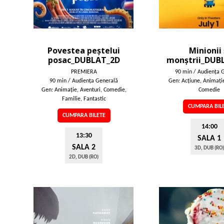
Povestea peștelui
Minionii 
posac_DUBLAT_2D
monștrii_DUB
PREMIERA
90 min / Audienţa 
90 min / Audienţa Generală
Gen: Acţiune, Animaţie
Gen: Animaţie, Aventuri, Comedie,
Comedie
Familie, Fantastic
CUMPARA BIL
CUMPARA BILETE
14:00
13:30
SALA 1
SALA 2
3D, DUB (RO)
2D, DUB (RO)