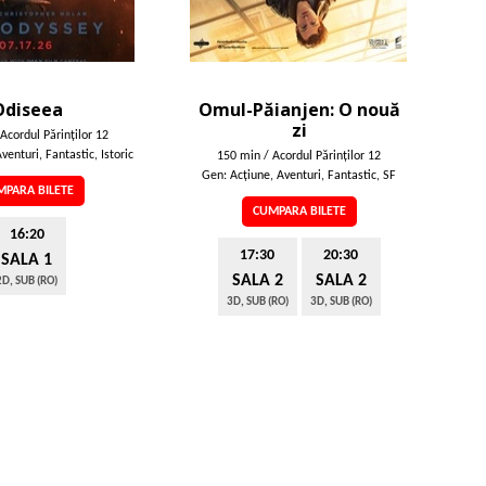
Odiseea
Omul-Păianjen: O nouă
zi
Acordul Părinţilor 12
venturi, Fantastic, Istoric
150 min / Acordul Părinţilor 12
Gen: Acţiune, Aventuri, Fantastic, SF
PARA BILETE
CUMPARA BILETE
16:20
17:30
20:30
SALA 1
SALA 2
SALA 2
2D, SUB (RO)
3D, SUB (RO)
3D, SUB (RO)