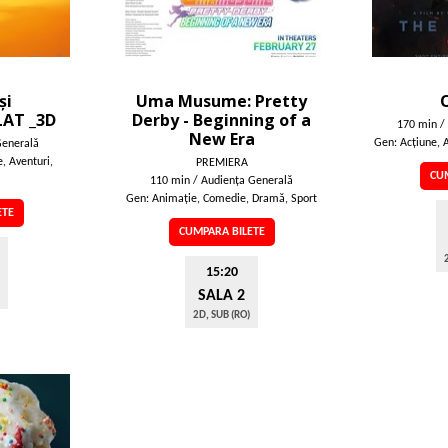
și
Uma Musume: Pretty
LAT _3D
Derby - Beginning of a
170 min / 
New Era
Gen: Acţiune, A
Generală
, Aventuri,
PREMIERA
CUM
110 min / Audienţa Generală
Gen: Animaţie, Comedie, Dramă, Sport
ETE
CUMPARA BILETE
15:20
SALA 2
2D, SUB (RO)