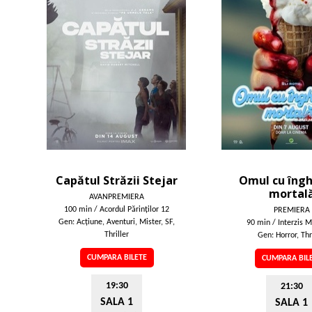
Capătul Străzii Stejar
Omul cu îng
mortal
AVANPREMIERA
100 min / Acordul Părinţilor 12
PREMIERA
Gen: Acţiune, Aventuri, Mister, SF,
90 min / Interzis M
Thriller
Gen: Horror, Thr
CUMPARA BILETE
CUMPARA BIL
19:30
21:30
SALA 1
SALA 1