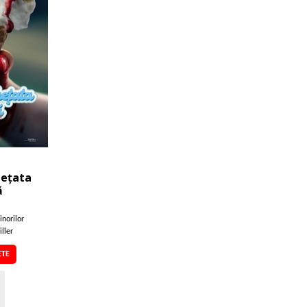
hețata
ă
inorilor
iller
ETE