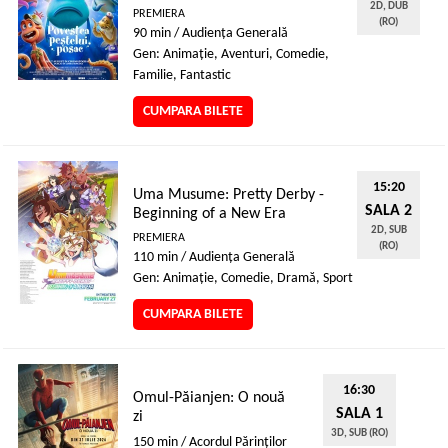
2D, DUB
PREMIERA
(RO)
90 min / Audienţa Generală
Gen: Animaţie, Aventuri, Comedie,
Familie, Fantastic
CUMPARA BILETE
15:20
Uma Musume: Pretty Derby -
SALA 2
Beginning of a New Era
2D, SUB
PREMIERA
(RO)
110 min / Audienţa Generală
Gen: Animaţie, Comedie, Dramă, Sport
CUMPARA BILETE
16:30
Omul-Păianjen: O nouă
SALA 1
zi
3D, SUB (RO)
150 min / Acordul Părinţilor