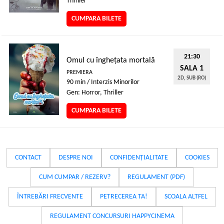
Thriller
CUMPARA BILETE
21:30
Omul cu înghețata mortală
SALA 1
PREMIERA
2D, SUB (RO)
90 min / Interzis Minorilor
Gen: Horror, Thriller
CUMPARA BILETE
CONTACT
DESPRE NOI
CONFIDENȚIALITATE
COOKIES
CUM CUMPAR / REZERV?
REGULAMENT (PDF)
ÎNTREBĂRI FRECVENTE
PETRECEREA TA!
SCOALA ALTFEL
REGULAMENT CONCURSURI HAPPYCINEMA