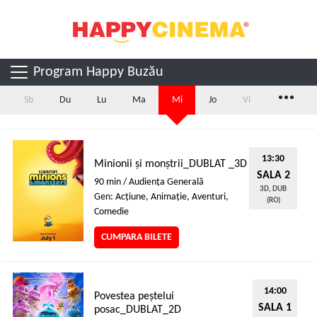
Program Happy Buzău
...
Sb
Du
Lu
Ma
Mi
Jo
Vi
13:30
Minionii și monștrii_DUBLAT _3D
SALA 2
90 min / Audienţa Generală
3D, DUB
Gen: Acţiune, Animaţie, Aventuri,
(RO)
Comedie
CUMPARA BILETE
14:00
Povestea peștelui
SALA 1
posac_DUBLAT_2D