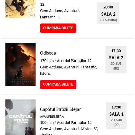
12
20:40
Gen: Acţiune, Aventuri,
SALA 2
Fantastic, SF
3D, SUB (RO)
CUMPARA BILETE
17:30
Odiseea
SALA 2
170 min / Acordul Părinţilor 12
2D, SUB
Gen: Acţiune, Aventuri, Fantastic,
(RO)
Istoric
CUMPARA BILETE
19:30
Capătul Străzii Stejar
SALA 1
AVANPREMIERA
2D, SUB
100 min / Acordul Părinţilor 12
(RO)
Gen: Acţiune, Aventuri, Mister, SF,