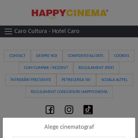
Caro Cultura - Hotel Caro
CONTACT
DESPRE NOI
CONFIDENȚIALITATE
COOKIES
CUM CUMPAR / REZERV?
REGULAMENT (PDF)
ÎNTREBĂRI FRECVENTE
PETRECEREA TA!
SCOALA ALTFEL
REGULAMENT CONCURSURI HAPPYCINEMA
Acest site foloseste cookie-uri pentru pentru a personaliza conținutul, pentru
Alege cinematograf
analiza traficului și statistică; unele informații de utilizare a site-ului sunt
procesate de partenerii noștri. Puteți oricând să ștergeți cookie-urile din