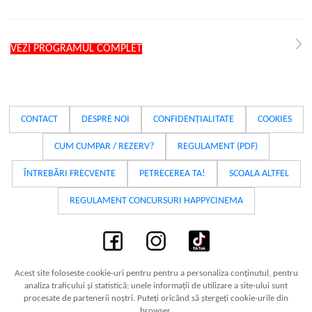
VEZI PROGRAMUL COMPLET
CONTACT
DESPRE NOI
CONFIDENȚIALITATE
COOKIES
CUM CUMPAR / REZERV?
REGULAMENT (PDF)
ÎNTREBĂRI FRECVENTE
PETRECEREA TA!
SCOALA ALTFEL
REGULAMENT CONCURSURI HAPPYCINEMA
Acest site foloseste cookie-uri pentru pentru a personaliza conținutul, pentru
analiza traficului și statistică; unele informații de utilizare a site-ului sunt
procesate de partenerii noștri. Puteți oricând să ștergeți cookie-urile din
browser.