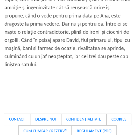
ambiție și ingeniozitate cât să reușească orice își
propune, când o vede pentru prima data pe Ana, este
dragoste la prima vedere. Dar nu și pentru ea. Între ei se
naște o relație contradictorie, plină de ironii și ciocniri de
orgolii. Când în peisaj apare David, fiul primarului, tipul cu
mașină, bani și farmec de ocazie, rivalitatea se aprinde,
culminând cu un jaf neașteptat, iar cei trei dau peste cap
liniștea satului.
CONTACT
DESPRE NOI
CONFIDENȚIALITATE
COOKIES
CUM CUMPAR / REZERV?
REGULAMENT (PDF)