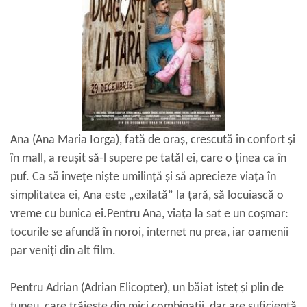
Ana (Ana Maria Iorga), fată de oraș, crescută în confort și
în mall, a reușit să-l supere pe tatăl ei, care o ținea ca în
puf. Ca să învețe niște umilință și să aprecieze viața în
simplitatea ei, Ana este „exilată” la țară, să locuiască o
vreme cu bunica ei.Pentru Ana, viața la sat e un coșmar:
tocurile se afundă în noroi, internet nu prea, iar oamenii
par veniți din alt film.
Pentru Adrian (Adrian Elicopter), un băiat isteț și plin de
tupeu, care trăiește din mici combinații, dar are suficientă