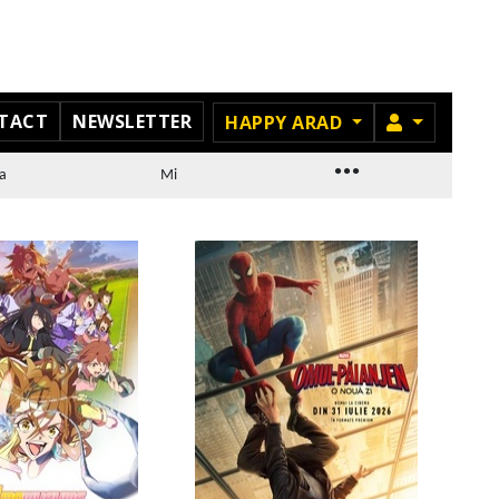
TACT
NEWSLETTER
MEMBRU
HAPPY ARAD
...
a
Mi