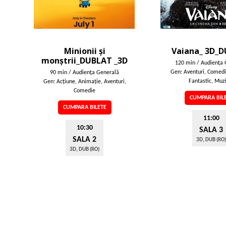
Minionii și
Vaiana_ 3D_
monștrii_DUBLAT _3D
120 min / Audienţa 
Gen: Aventuri, Comedi
90 min / Audienţa Generală
Fantastic, Muz
Gen: Acţiune, Animaţie, Aventuri,
Comedie
CUMPARA BIL
CUMPARA BILETE
11:00
10:30
SALA 3
SALA 2
3D, DUB (RO)
3D, DUB (RO)