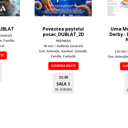
DUBLAT
Povestea peștelui
Uma Mu
posac_DUBLAT_2D
Derby -
Generală
e, Familie,
PREMIERA
ical
90 min / Audienţa Generală
Gen: Animaţie, Aventuri, Comedie,
110 min 
ETE
Familie, Fantastic
Gen: Animaţie
CUMPARA BILETE
CUM
11:30
SALA 1
2D, DUB (RO)