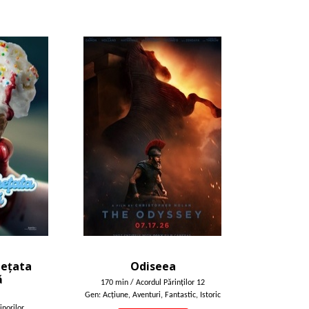
hețata
Odiseea
ă
170 min / Acordul Părinţilor 12
Gen: Acţiune, Aventuri, Fantastic, Istoric
inorilor