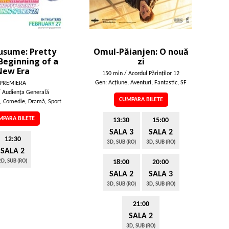
sume: Pretty
Omul-Păianjen: O nouă
 Beginning of a
zi
New Era
150 min / Acordul Părinţilor 12
Gen: Acţiune, Aventuri, Fantastic, SF
PREMIERA
/ Audienţa Generală
CUMPARA BILETE
, Comedie, Dramă, Sport
PARA BILETE
13:30
15:00
SALA 3
SALA 2
12:30
3D, SUB (RO)
3D, SUB (RO)
SALA 2
2D, SUB (RO)
18:00
20:00
SALA 2
SALA 3
3D, SUB (RO)
3D, SUB (RO)
21:00
SALA 2
3D, SUB (RO)