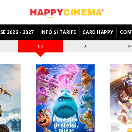
E 2026 - 2027
INFO ȘI TARIFE
CARD HAPPY
CON
Du
Lu
M