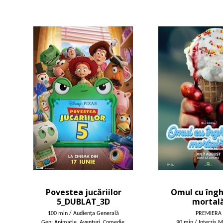
Povestea jucăriilor
Omul cu îng
5_DUBLAT_3D
mortal
100 min / Audienţa Generală
PREMIERA
Gen: Animaţie, Aventuri, Comedie,
90 min / Interzis M