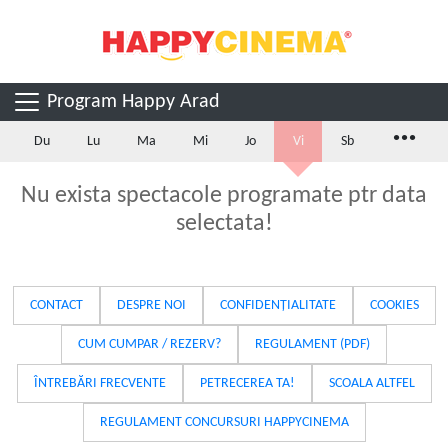
Program Happy Arad
...
Du
Lu
Ma
Mi
Jo
Vi
Sb
Nu exista spectacole programate ptr data
selectata!
CONTACT
DESPRE NOI
CONFIDENȚIALITATE
COOKIES
CUM CUMPAR / REZERV?
REGULAMENT (PDF)
ÎNTREBĂRI FRECVENTE
PETRECEREA TA!
SCOALA ALTFEL
REGULAMENT CONCURSURI HAPPYCINEMA