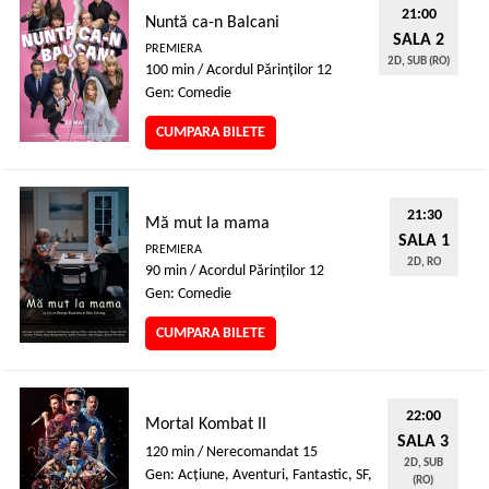
21:00
Nuntă ca-n Balcani
SALA 2
PREMIERA
2D, SUB (RO)
100 min / Acordul Părinţilor 12
Gen: Comedie
CUMPARA BILETE
21:30
Mă mut la mama
SALA 1
PREMIERA
2D, RO
90 min / Acordul Părinţilor 12
Gen: Comedie
CUMPARA BILETE
22:00
Mortal Kombat II
SALA 3
120 min / Nerecomandat 15
2D, SUB
Gen: Acţiune, Aventuri, Fantastic, SF,
(RO)