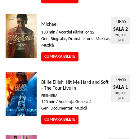
18:30
Michael
SALA 2
130 min / Acordul Părinţilor 12
2D, SUB
Gen: Biografic, Dramă, Istoric, Muzical,
(RO)
Muzică
CUMPARA BILETE
19:00
Billie Eilish: Hit Me Hard and Soft
SALA 1
- The Tour Live in
3D, SUB
PREMIERA
(RO)
120 min / Audienţa Generală
Gen: Documentar, Muzică
CUMPARA BILETE