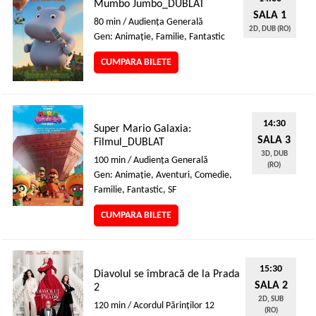
Mumbo Jumbo_DUBLAT
SALA 1
80 min / Audienţa Generală
2D, DUB (RO)
Gen: Animaţie, Familie, Fantastic
CUMPARA BILETE
14:30
Super Mario Galaxia:
SALA 3
Filmul_DUBLAT
3D, DUB
100 min / Audienţa Generală
(RO)
Gen: Animaţie, Aventuri, Comedie,
Familie, Fantastic, SF
CUMPARA BILETE
15:30
Diavolul se îmbracă de la Prada
SALA 2
2
2D, SUB
120 min / Acordul Părinţilor 12
(RO)