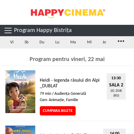
Program Happy Bistrița
...
Vi
Sb
Du
Lu
Ma
Mi
Jo
Program pentru vineri, 22 mai
13:30
Heidi - legenda râsului din Alpi
SALA 2
_DUBLAT
2D, DUB
79 min / Audienţa Generală
(RO)
Gen: Animaţie, Familie
CUMPARA BILETE
14:00