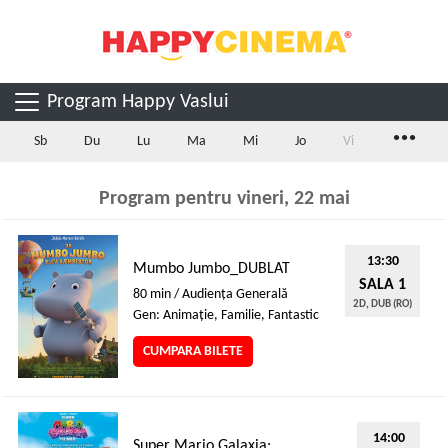
Program Happy Vaslui
...
Sb
Du
Lu
Ma
Mi
Jo
Vi
Program pentru vineri, 22 mai
13:30
Mumbo Jumbo_DUBLAT
SALA 1
80 min / Audienţa Generală
2D, DUB (RO)
Gen: Animaţie, Familie, Fantastic
CUMPARA BILETE
14:00
Super Mario Galaxia: