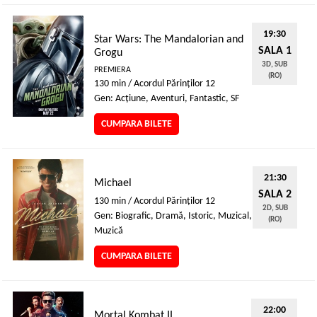
19:30
Star Wars: The Mandalorian and
SALA 1
Grogu
3D, SUB
PREMIERA
(RO)
130 min / Acordul Părinţilor 12
Gen: Acţiune, Aventuri, Fantastic, SF
CUMPARA BILETE
21:30
Michael
SALA 2
130 min / Acordul Părinţilor 12
2D, SUB
Gen: Biografic, Dramă, Istoric, Muzical,
(RO)
Muzică
CUMPARA BILETE
22:00
Mortal Kombat II