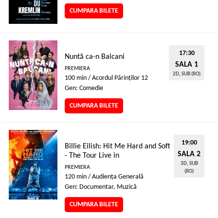
CUMPARA BILETE
17:30
Nuntă ca-n Balcani
SALA 1
PREMIERA
2D, SUB (RO)
100 min / Acordul Părinţilor 12
Gen: Comedie
CUMPARA BILETE
19:00
Billie Eilish: Hit Me Hard and Soft
SALA 2
- The Tour Live in
3D, SUB
PREMIERA
(RO)
120 min / Audienţa Generală
Gen: Documentar, Muzică
CUMPARA BILETE