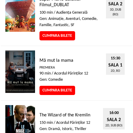
SALA 2
Filmul_DUBLAT
3D, DUB
100 min / Audienţa Generală
(RO)
Gen: Animaţie, Aventuri, Comedie,
Familie, Fantastic, SF
CUMPARA BILETE
15:30
Mă mut la mama
SALA 1
PREMIERA
2D, RO
90 min / Acordul Părinţilor 12
Gen: Comedie
CUMPARA BILETE
16:00
The Wizard of the Kremlin
SALA 2
150 min / Acordul Părinţilor 12
2D, SUB (RO)
Gen: Dramă, Istoric, Thriller