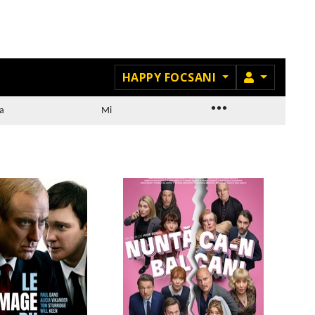
MEMBRU
HAPPY FOCSANI
...
a
Mi