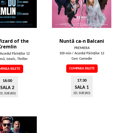
izard of the
Nuntă ca-n Balcani
Kremlin
PREMIERA
100 min / Acordul Părinţilor 12
Acordul Părinţilor 12
Gen: Comedie
ă, Istoric, Thriller
CUMPARA BILETE
PARA BILETE
17:30
16:00
SALA 1
SALA 2
2D, SUB (RO)
2D, SUB (RO)