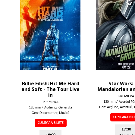
Billie Eilish: Hit Me Hard
Star Wars:
and Soft - The Tour Live
Mandalorian a
in
PREMIERA
130 min / Acordul Păr
PREMIERA
Gen: Acţiune, Aventuri, 
120 min / Audienţa Generală
Gen: Documentar, Muzică
CUMPARA BIL
CUMPARA BILETE
19:30