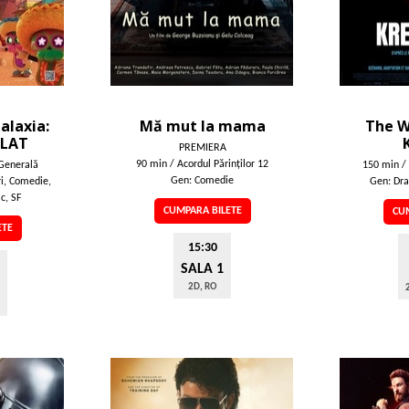
alaxia:
Mă mut la mama
The W
BLAT
PREMIERA
90 min / Acordul Părinţilor 12
Generală
150 min / 
Gen: Comedie
i, Comedie,
Gen: Dram
c, SF
CUMPARA BILETE
CUM
ETE
15:30
SALA 1
2D, RO