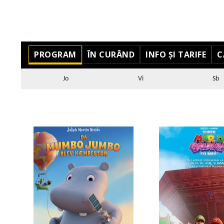
PROGRAM
ÎN CURÂND
INFO ȘI TARIFE
C
Jo
Vi
Sb