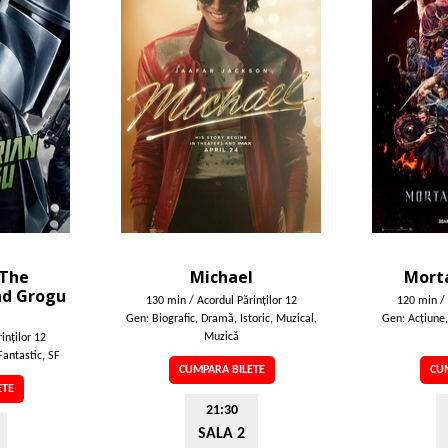
 The
Michael
Morta
nd Grogu
130 min / Acordul Părinţilor 12
120 min / 
Gen: Biografic, Dramă, Istoric, Muzical,
Gen: Acţiune,
Muzică
inţilor 12
Fantastic, SF
CUMPARA BILETE
CUM
ETE
21:30
SALA 2