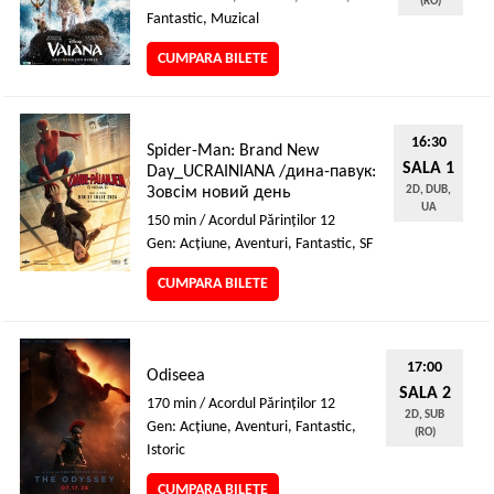
(RO)
Fantastic, Muzical
CUMPARA BILETE
16:30
Spider-Man: Brand New
SALA 1
Day_UCRAINIANA /дина-павук:
Зовсім новий день
2D, DUB,
UA
150 min / Acordul Părinţilor 12
Gen: Acţiune, Aventuri, Fantastic, SF
CUMPARA BILETE
17:00
Odiseea
SALA 2
170 min / Acordul Părinţilor 12
2D, SUB
Gen: Acţiune, Aventuri, Fantastic,
(RO)
Istoric
CUMPARA BILETE