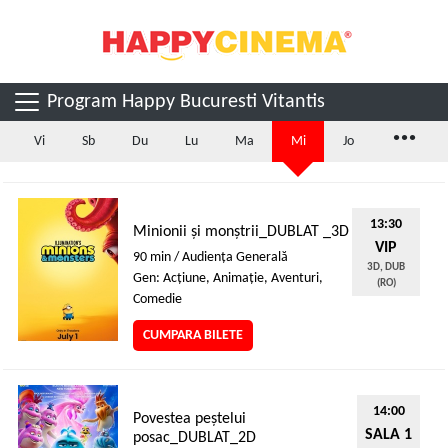
Program Happy Bucuresti Vitantis
...
Vi
Sb
Du
Lu
Ma
Mi
Jo
13:30
Minionii și monștrii_DUBLAT _3D
VIP
90 min / Audienţa Generală
3D, DUB
Gen: Acţiune, Animaţie, Aventuri,
(RO)
Comedie
CUMPARA BILETE
14:00
Povestea peștelui
SALA 1
posac_DUBLAT_2D