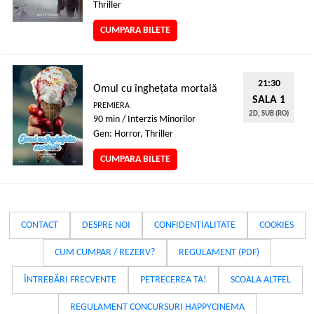
Thriller
CUMPARA BILETE
21:30
Omul cu înghețata mortală
SALA 1
PREMIERA
2D, SUB (RO)
90 min / Interzis Minorilor
Gen: Horror, Thriller
CUMPARA BILETE
CONTACT
DESPRE NOI
CONFIDENȚIALITATE
COOKIES
CUM CUMPAR / REZERV?
REGULAMENT (PDF)
ÎNTREBĂRI FRECVENTE
PETRECEREA TA!
SCOALA ALTFEL
REGULAMENT CONCURSURI HAPPYCINEMA