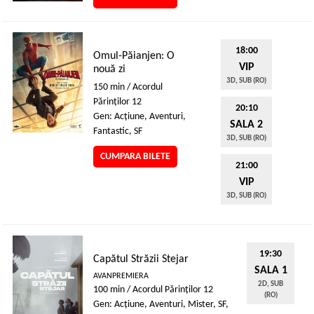
18:00
Omul-Păianjen: O
VIP
nouă zi
3D, SUB (RO)
150 min / Acordul
Părinţilor 12
20:10
Gen: Acţiune, Aventuri,
SALA 2
Fantastic, SF
3D, SUB (RO)
CUMPARA BILETE
21:00
VIP
3D, SUB (RO)
19:30
Capătul Străzii Stejar
SALA 1
AVANPREMIERA
2D, SUB
100 min / Acordul Părinţilor 12
(RO)
Gen: Acţiune, Aventuri, Mister, SF,